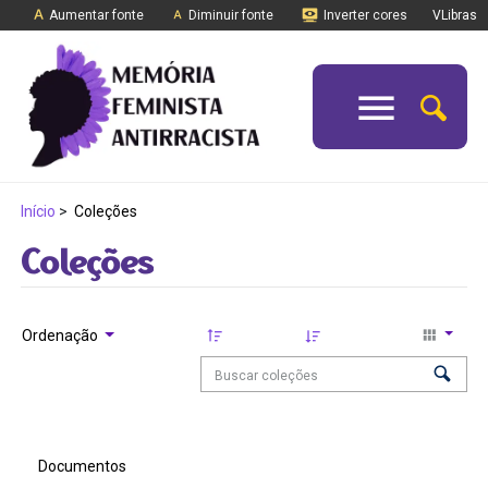
Aumentar fonte
Diminuir fonte
Inverter cores
VLibras
Início
>
Coleções
Coleções
Ordenação
Documentos