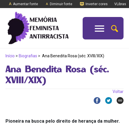
Aumentar fonte
Diminuir fonte
Inverter cores
VLibras
Início
>
Biografias
>
Ana Benedita Rosa (séc. XVIII/XIX)
Ana Benedita Rosa (séc.
XVIII/XIX)
Voltar
Pioneira na busca pelo direito de herança da mulher.