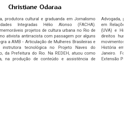
Elaine Gomes dos Santos
Advogada, professora, mestre em Direito (UFRJ), especialista
em Relações Internacionais (PUC-Rio), bacharela em Direito
(UVA) e História (UERJ). Atua principalmente nas áreas de
direitos humanos, feminismo, questões raciais e étnicas e
movimentos sociais. Leciona, no ensino básico, a disciplina de
História em escola situada na região periférica do Rio de
Janeiro. Foi extensionista pós-graduanda do Projeto de
Extensão Portal Feminista Antirracista pelo LADIH.