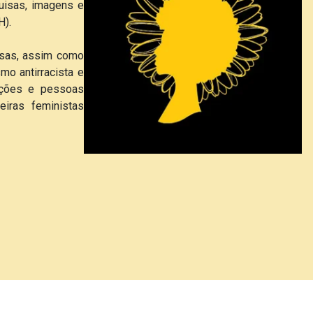
uisas, imagens e
H).
isas, assim como
mo antirracista e
uições e pessoas
eiras feministas