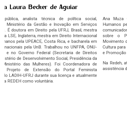
Ana Muza Cipriano
Ana Muza Cipriano é estudante de Gestão de Recursos
Humanos pela Universidade Estácio de Sá, empreendedora e
comunicadora. Fundou o jornal comunitário PPG Informativo,
sobre o Pavão-Pavãozinho e Cantagalo, fez parte do
Movimento de Mulheres Sambistas, da Secretaria Municipal de
Cultura para o Edital Ações Locais, e da Secretaria de Políticas
e Promoção da Mulher.
Na Redeh, atua como comunicadora, produção de conteúdo e
assistência de projetos.