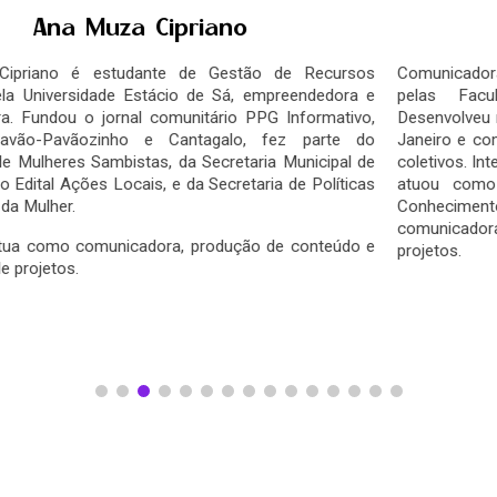
Christiane Odaraa
Comunicadora, produtora cultural e graduanda em Jornalismo
pelas Faculdades Integradas Hélio Alonso (FACHA).
Desenvolveu memoráveis projetos de cultura urbana no Rio de
Janeiro e como ativista antirracista com passagem por alguns
coletivos. Integra a AMB - Articulação de Mulheres Brasileiras e
atuou como instrutora tecnológica no Projeto Naves do
Conhecimento, da Prefeitura do Rio. Na REDEH, atuou como
comunicadora, na produção de conteúdo e assistência de
projetos.