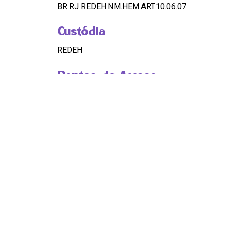
BR RJ REDEH.NM.HEM.ART.10.06.07
Custódia
REDEH
Pontos de Acesso
FEMINISMO; ANTIRRACISMO; MULHERES NEG
Observação
OK
HASHTAGS
#Feminismo #Antirracismo #MulheresNegrasN
Compartilhar