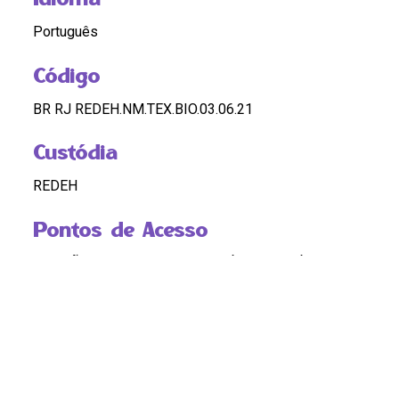
Português
Código
BR RJ REDEH.NM.TEX.BIO.03.06.21
Custódia
REDEH
Pontos de Acesso
ELEIÇÕES; MULHERES NA POLÍTICA; POLÍTICA
Observação
OK
DOSSIÊ