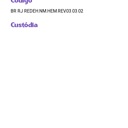
Código
BR RJ REDEH.NM.HEM.REV.03.03.02
Custódia
REDEH
Pontos de Acesso
MULHERES; MULHERES NEGRAS; JORNALISMO;
RAÇA
Observação
OK
DOSSIÊ
DOSSIÊ