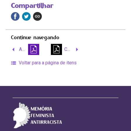
Compartilhar
Continue navegando
A casa de Montesuma e a escravidão
Cópia: O silêncio dos inocentes, 205 anos da revolução dos alfaiates / A revolta dos Búzios 1798-2003
Voltar para a página de itens