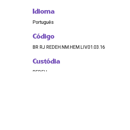
Idioma
Português
Código
BR RJ REDEH.NM.HEM.LIV.01.03.16
Custódia
REDEH
Pontos de Acesso
ESCRAVIDÃO; MULHER; FICHAMENTO
Observação
OK