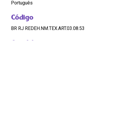
Português
Código
BR RJ REDEH.NM.TEX.ART.03.08.53
Custódia
REDEH
Pontos de Acesso
MULHERES; FEMINISMO; RACISMO;
ANTIRRACISMO
Observação
OK
DOSSIÊ