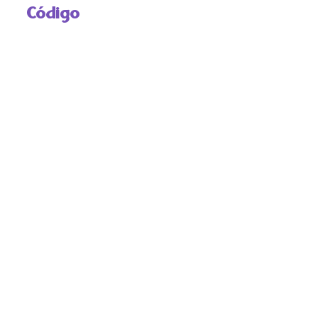
Código
BR RJ REDEH.NM.TXT.ART.01.03.13
Custódia
REDEH
Pontos de Acesso
BRASIL, NORDESTE, VENTRE LIVRE, ESCRAVIDÃO
Observação
OK
HASHTAGS
#Escravidao #VentreLivre #Olinda