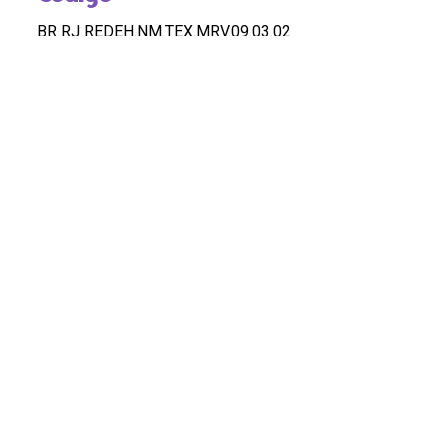
BR RJ REDEH.NM.TEX.MRV.09.03.02
Custódia
REDEH
Pontos de Acesso
MULHERES NEGRAS DO BRASIL; TEMAS;
ICONOGRAFIA
Observação
OK
HASHTAGS
#MulheresNegrasDoBrasil #Temas #Iconografia