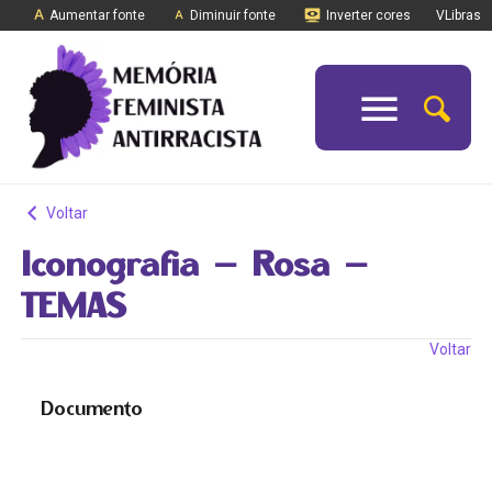
Aumentar fonte
Diminuir fonte
Inverter cores
VLibras
Voltar
Iconografia – Rosa –
TEMAS
Voltar
Documento