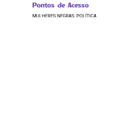
Pontos de Acesso
MULHERES NEGRAS; POLÍTICA
Observação
OK
HASHTAGS
#MulheresNegras #Politica
Compartilhar
Continue navegando