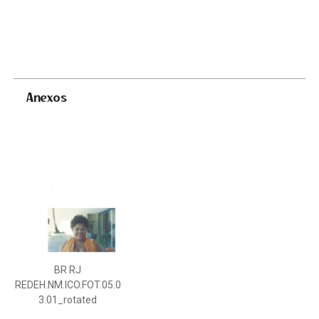
Anexos
BR RJ
REDEH.NM.ICO.FOT.05.0
3.01_rotated