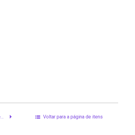
Em um país de todos, o respeito também é de todos.
Voltar para a página de itens