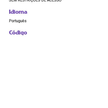
SEM RESTRIÇÕES DE ACESSO
Idioma
Português
Código
BR RJ REDEH.NM.TXT.ART.01.03.23
Custódia
REDEH
Pontos de Acesso
CAFÉ; ECONOMIA; ESCRAVIDÃO; BRASIL; SÉCULO
XIX
Observação