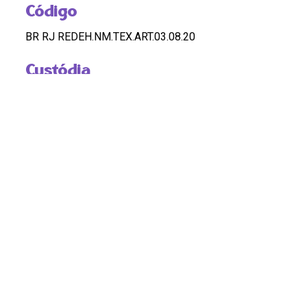
Código
BR RJ REDEH.NM.TEX.ART.03.08.20
Custódia
REDEH
Pontos de Acesso
MULHERES; MULHERES NEGRAS; POLÍTICA; RAÇA;
RACISMO
Observação
OK
DOSSIÊ
DOSSIÊ