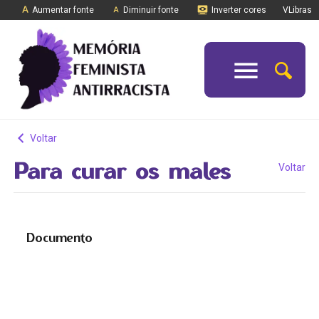
Aumentar fonte
Diminuir fonte
Inverter cores
VLibras
Voltar
Para curar os males
Voltar
Documento