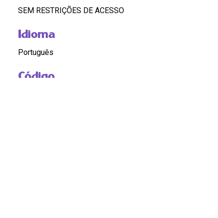
SEM RESTRIÇÕES DE ACESSO
Idioma
Português
Código
BR RJ REDEH.NM.TEX.ART.02.09.13
Custódia
REDEH
Pontos de Acesso
EDUCAÇÃO; PESQUISA; PEDAGOGIA; MULHERES
NEGRAS
Observação