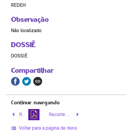
REDEH
Observação
Não localizado
DOSSIÊ
DOSSIÊ
Compartilhar
Continue navegando
Raízes Quilombolas
Recorte de Jornal: “Todo poder ao povo preto”, pede Preta Gil
Voltar para a página de itens