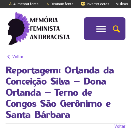
Aumentar fonte
Diminuir fonte
Inverter cores
VLibras
Voltar
Reportagem: Orlanda da
Conceição Silva – Dona
Orlanda – Terno de
Congos São Gerônimo e
Santa Bárbara
Voltar