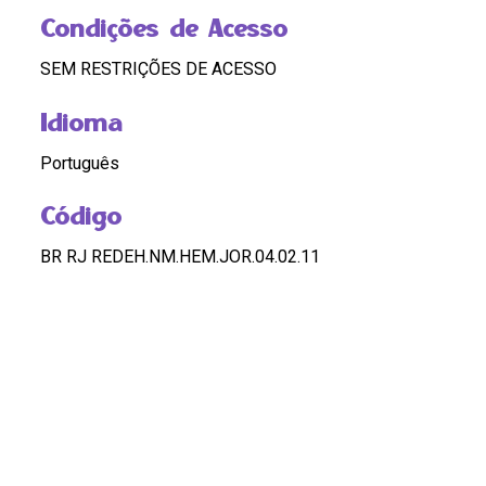
Condições de Acesso
SEM RESTRIÇÕES DE ACESSO
Idioma
Português
Código
BR RJ REDEH.NM.HEM.JOR.04.02.11
Custódia
REDEH
Pontos de Acesso
MULHERES NEGRAS; CULTURA POPULAR; ARTE;
CONGADA; MINAS GERAIS