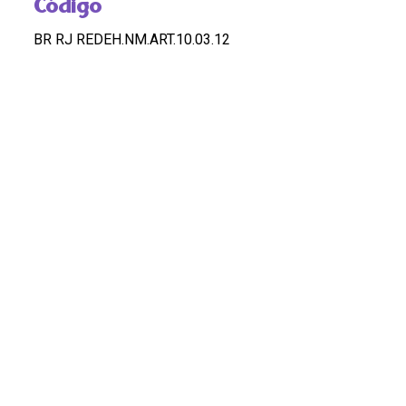
Código
BR RJ REDEH.NM.ART.10.03.12
Custódia
REDEH
Pontos de Acesso
TECNOLOGIA DA INFORMACAO, RACISMO,
GLOBALIZACAO, NEGROS
Observação
OK
HASHTAGS
#Tecnologiadainformação #redes #movimento
negro #racismo