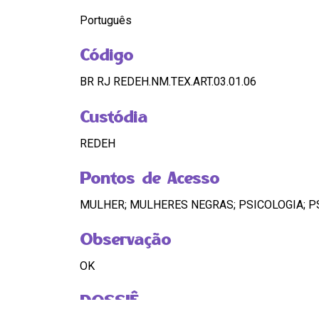
Português
Código
BR RJ REDEH.NM.TEX.ART.03.01.06
Custódia
REDEH
Pontos de Acesso
MULHER; MULHERES NEGRAS; PSICOLOGIA; P
Observação
OK
DOSSIÊ