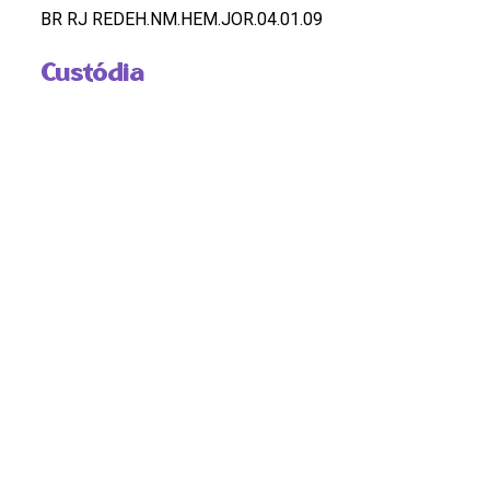
BR RJ REDEH.NM.HEM.JOR.04.01.09
Custódia
REDEH
Pontos de Acesso
MULHERES NEGRAS; MUSICA; SAMBA; INCLUSAO
Observação
OK
DOSSIÊ
DOSSIÊ
HASHTAGS