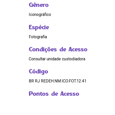
Gênero
Iconográfico
Espécie
Fotografia
Condições de Acesso
Consultar unidade custodiadora
Código
BR RJ REDEH.NM.ICO.FOT.12.41
Pontos de Acesso
ESCRAVIZADOS
|
ILUSTRAÇÃO
|
TEMPO C