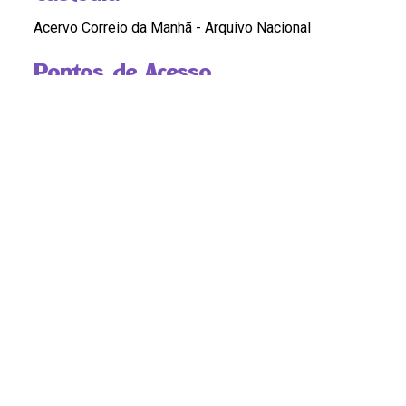
Acervo Correio da Manhã - Arquivo Nacional
Pontos de Acesso
MULHERES NEGRAS
|
ATLETAS
Compartilhar
Continue navegando
Mãe Andresa
Mãe luzia.
Voltar para a página de itens