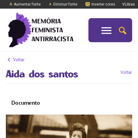
Aumentar fonte
Diminuir fonte
Inverter cores
VLibras
Voltar
Aida dos santos
Voltar
Documento