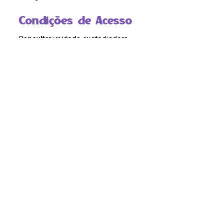
Condições de Acesso
Consultar unidade custodiadora
Código
BR RJ REDEH.NM.ICO.FOT.12.48.1.2
Pontos de Acesso
SAO LUIZ
|
NEGROS
|
ESCRAVIZADOS
Compartilhar
Continue navegando