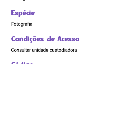
Espécie
Fotografia
Condições de Acesso
Consultar unidade custodiadora
Código
BR RJ REDEH.NM.ICO.FOT.13.87.1
Custódia
BR RJ REDEH.NM.ICO.FOT.13.87.1
Pontos de Acesso
NEGROS
|
ESCRAVIDAO
|
RACISMO
|