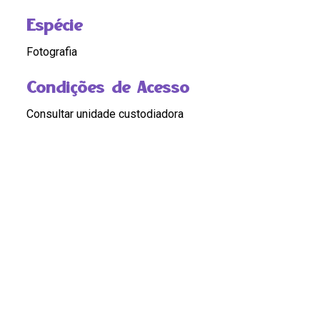
Espécie
Fotografia
Condições de Acesso
Consultar unidade custodiadora
Código
BR RJ REDEH.NM.ICO.FOT.13.87.1
Custódia
BR RJ REDEH.NM.ICO.FOT.13.87.1
Pontos de Acesso
NEGROS
|
ESCRAVIDAO
|
RACISMO
|
NEGROS
|
ESCRAVIZADOS
|
RACISMO