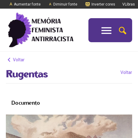
Aumentar fonte
Diminuir fonte
Inverter cores
VLibras
Voltar
Rugentas
Voltar
Documento