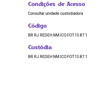
Condições de Acesso
Consultar unidade custodiadora
Código
BR RJ REDEH.NM.ICO.FOT.13.87.1
Custódia
BR RJ REDEH.NM.ICO.FOT.13.87.1
Pontos de Acesso
NEGROS
|
ESCRAVIDAO
|
RACISMO
|
NE
Compartilhar