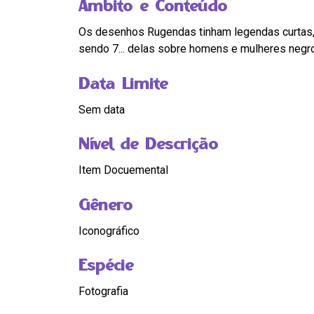
Âmbito e Conteúdo
Os desenhos Rugendas tinham legendas curtas, mas eram acompanhados de um longo ensaio que faz referência a algumas placas. São um total de 100 placas,
sendo 7... delas sobre homens e mulheres negr
Data Limite
Sem data
Nível de Descrição
Item Docuemental
Gênero
Iconográfico
Espécie
Fotografia