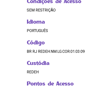
Condições de Acesso
SEM RESTRIÇÃO
Idioma
PORTUGUÊS
Código
BR RJ REDEH.NM.LG.COR.01.03.09
Custódia
REDEH
Pontos de Acesso
LELIA, PREFEITO DO RIO DE JANEIRO, ENQ
HASHTAGS