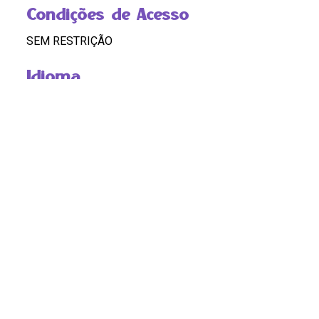
Condições de Acesso
SEM RESTRIÇÃO
Idioma
PORTUGUÊS
Código
BR RJ REDEH.NM.LG.DP.01.01.23
Custódia
REDEH
Pontos de Acesso
SEMINARIO, LÉLIA GONZALEZ, TECNOLOGIA E
CULTURA