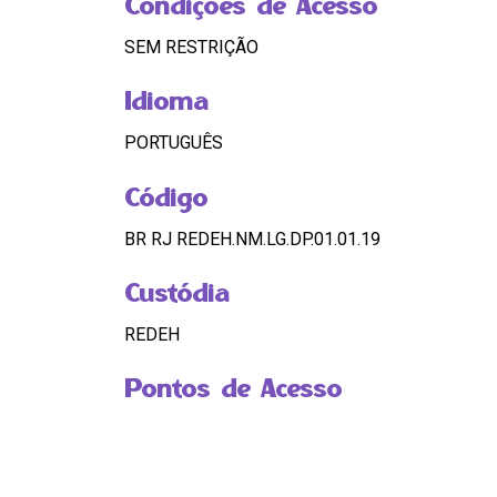
Condições de Acesso
SEM RESTRIÇÃO
Idioma
PORTUGUÊS
Código
BR RJ REDEH.NM.LG.DP.01.01.19
Custódia
REDEH
Pontos de Acesso
MULHER, VIOLENCIA CONTRA MULHER, LÉLIA
HASHTAGS