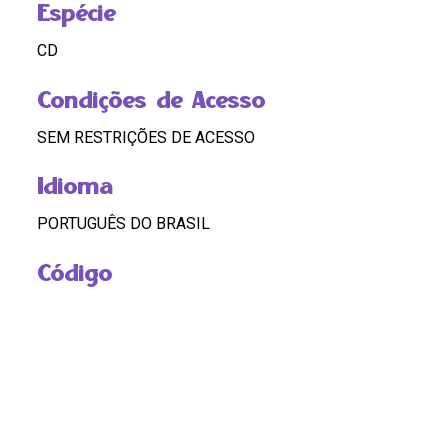
Espécie
CD
Condições de Acesso
SEM RESTRIÇÕES DE ACESSO
Idioma
PORTUGUÊS DO BRASIL
Código
BR RJ REDEH.NM.LG.02.CD05.01.02.05
Custódia
REDEH
Pontos de Acesso