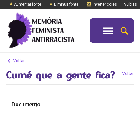
Aumentar fonte
Diminuir fonte
Inverter cores
VLibras
Voltar
Cumé que a gente fica?
Voltar
Documento