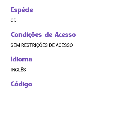
Espécie
CD
Condições de Acesso
SEM RESTRIÇÕES DE ACESSO
Idioma
INGLÊS
Código
BR RJ REDEH.NM.LG.02.CD05.02.01.32
Custódia
REDEH