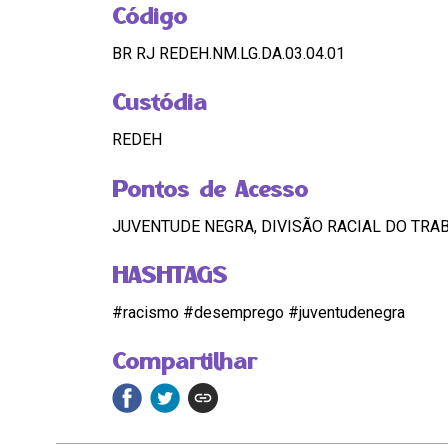
Código
BR RJ REDEH.NM.LG.DA.03.04.01
Custódia
REDEH
Pontos de Acesso
JUVENTUDE NEGRA, DIVISÃO RACIAL DO TRA
HASHTAGS
#racismo #desemprego #juventudenegra
Compartilhar