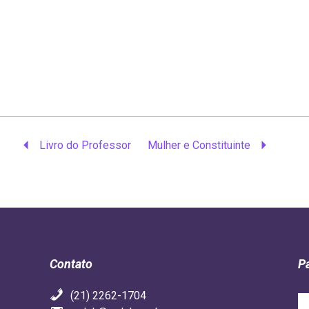
Livro do Professor
Mulher e Constituinte
Contato
P
(21) 2262-1704