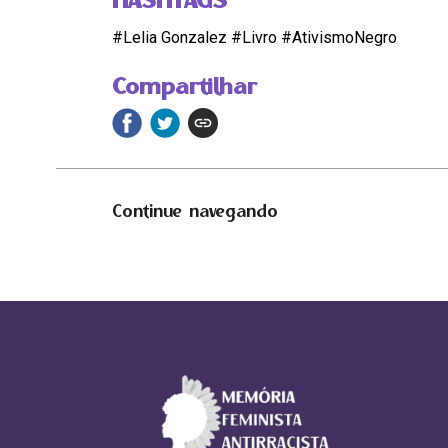
#Lelia Gonzalez #Livro #AtivismoNegro
Compartilhar
Continue navegando