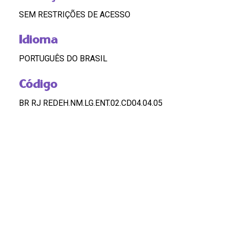
SEM RESTRIÇÕES DE ACESSO
Idioma
PORTUGUÊS DO BRASIL
Código
BR RJ REDEH.NM.LG.ENT.02.CD04.04.05
Custódia
REDEH
Pontos de Acesso
LÉLIA GONZALEZ; TRAJETÓRIA DE VIDA; PROJETO
MEMÓRIA; ATIVISMO NEGRO; FEMINISMO
HASHTAGS