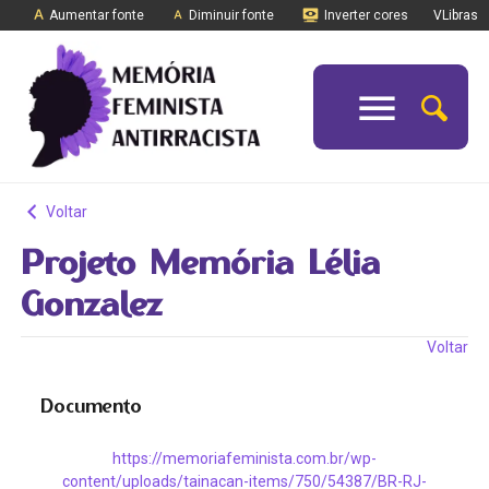
Aumentar fonte
Diminuir fonte
Inverter cores
VLibras
Voltar
Projeto Memória Lélia
Gonzalez
Voltar
Documento
https://memoriafeminista.com.br/wp-
content/uploads/tainacan-items/750/54387/BR-RJ-