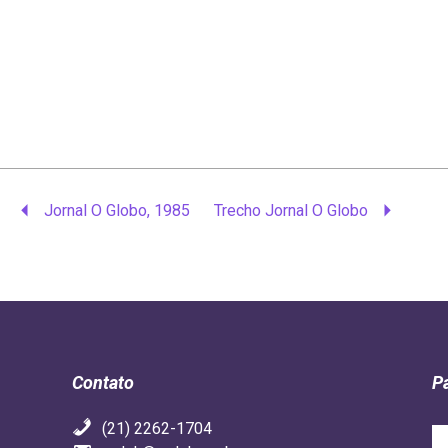
Jornal O Globo, 1985
Trecho Jornal O Globo
Contato
P
(21) 2262-1704