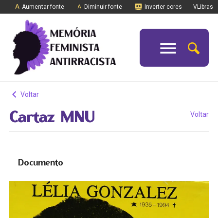
Aumentar fonte
Diminuir fonte
Inverter cores
VLibras
Voltar
Cartaz MNU
Voltar
Documento