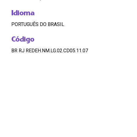
Idioma
PORTUGUÊS DO BRASIL
Código
BR RJ REDEH.NM.LG.02.CD05.11.07
Custódia
REDEH
Pontos de Acesso
LÉLIA GONZALEZ; ESTUDOS AFRICANOS; NIGÉRIA
HASHTAGS
#Lelia Gonzalez #EstudosAfricanos #Nigeria