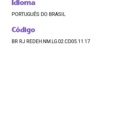
Idioma
PORTUGUÊS DO BRASIL
Código
BR RJ REDEH.NM.LG.02.CD05.11.17
Custódia
REDEH
Pontos de Acesso
LÉLIA GONZALEZ; FESTA DO BONFIM; VIAGEM;
BAHIA
HASHTAGS
#Lelia Gonzalez #FestaDoBonfim #Viagem #Bahia