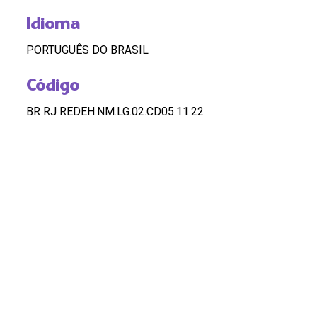
Idioma
PORTUGUÊS DO BRASIL
Código
BR RJ REDEH.NM.LG.02.CD05.11.22
Custódia
REDEH
Pontos de Acesso
LÉLIA GONZALEZ; LIVRO; O MENINO
HASHTAGS
#Lelia Gonzalez #Livro #OMenino