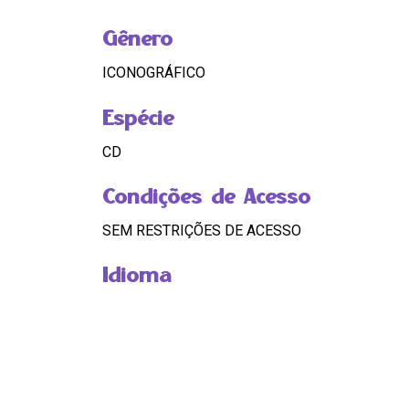
Gênero
ICONOGRÁFICO
Espécie
CD
Condições de Acesso
SEM RESTRIÇÕES DE ACESSO
Idioma
PORTUGUÊS DO BRASIL
Código
BR RJ REDEH.NM.LG.02.CD05.03.06.10