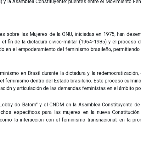
 y la Asamblea Constituyente: puentes entre el Movimiento Femi
les sobre las Mujeres de la ONU, iniciadas en 1975, han desem
 el fin de la dictadura cívico-militar (1964-1985) y el proces
luido en el empoderamiento del feminismo brasileño, permitiend
feminismo en Brasil durante la dictadura y la redemocratizació
del feminismo dentro del Estado brasileño. Este proceso culmin
ción y articulación de las demandas feministas en el ámbito polí
l “Lobby do Batom” y el CNDM en la Asamblea Constituyente de 
echos específicos para las mujeres en la nueva Constitución.
í como la interacción con el feminismo transnacional, en la 