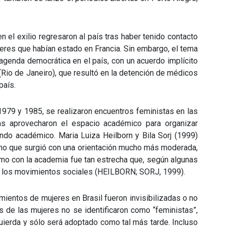
 el exilio regresaron al país tras haber tenido contacto
jeres que habían estado en Francia. Sin embargo, el tema
a agenda democrática en el país, con un acuerdo implícito
(Rio de Janeiro), que resultó en la detención de médicos
país.
 1979 y 1985, se realizaron encuentros feministas en las
as aprovecharon el espacio académico para organizar
ndo académico. Maria Luiza Heilborn y Bila Sorj (1999)
sino que surgió con una orientación mucho más moderada,
ismo con la academia fue tan estrecha que, según algunas
 en los movimientos sociales (HEILBORN; SORJ, 1999).
ientos de mujeres en Brasil fueron invisibilizadas o no
 de las mujeres no se identificaron como “feministas”,
ierda y sólo será adoptado como tal más tarde. Incluso