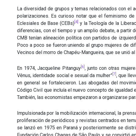
La diversidad de grupos y temas relacionados con el a
polarizaciones. Es curioso notar que el feminismo de
[4]
Eclesiales de Base (CEBs)
y la Teología de la Libera
diferencias, con el tiempo y un amplio debate, a partir
CMB tenían alineación política con partidos de izquierd
Poco a poco se fueron uniendo al grupo mujeres de dife
Vecinos del morro de Chapéu-Mangueira, que se unió al 
[6]
En 1974, Jacqueline Pitanguy
, junto con otras mujer
[7]
Vênus, identidade social e sexual da mulher”
, que lle
en general se fortalecieron. Las abogadas del movim
Código Civil que incluía el nuevo concepto de igualdad
También, las economistas empezaron a organizarse para 
Impulsionada por la mobilización internacional, la pren
proliferación de periódicos y revistas centrados en tem
se lanzó en 1975 en Paraná y posteriormente se distr
Fundación Carlos Chagas de São Paulo y se convirtió en