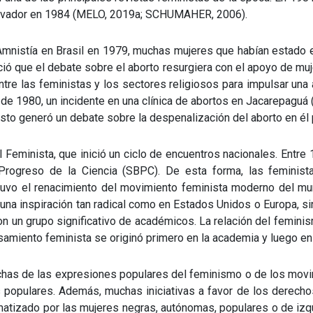
lvador en 1984 (MELO, 2019a; SCHUMAHER, 2006).
 Amnistía en Brasil en 1979, muchas mujeres que habían estado en
ició que el debate sobre el aborto resurgiera con el apoyo de mu
 entre las feministas y los sectores religiosos para impulsar un
 de 1980, un incidente en una clínica de abortos en Jacarepaguá 
Esto generó un debate sobre la despenalización del aborto en él 
 Feminista, que inició un ciclo de encuentros nacionales. Entre
 Progreso de la Ciencia (SBPC). De esta forma, las feminist
tuvo el renacimiento del movimiento feminista moderno del mu
o una inspiración tan radical como en Estados Unidos o Europa, 
con un grupo significativo de académicos. La relación del femin
ensamiento feminista se originó primero en la academia y luego
uchas de las expresiones populares del feminismo o de los movim
populares. Además, muchas iniciativas a favor de los derechos
atizado por las mujeres negras, autónomas, populares o de izqu