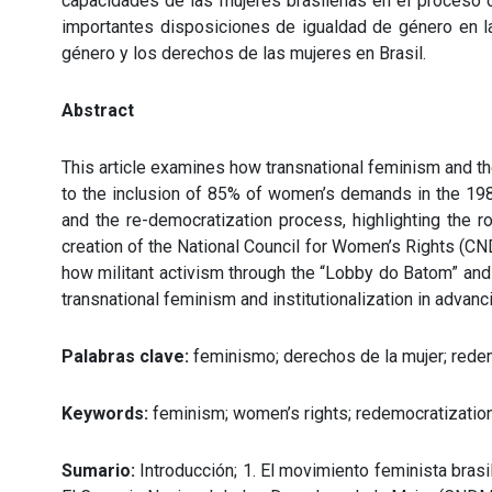
capacidades de las mujeres brasileñas en el proceso c
importantes disposiciones de igualdad de género en la 
género y los derechos de las mujeres en Brasil.
Abstract
This article examines how transnational feminism and t
to the inclusion of 85% of women’s demands in the 1988
and the re-democratization process, highlighting the r
creation of the National Council for Women’s Rights (CND
how militant activism through the “Lobby do Batom” and 
transnational feminism and institutionalization in advanc
Palabras clave:
feminismo; derechos de la mujer; rede
Keywords:
feminism; women’s rights; redemocratizatio
Sumario:
Introducción; 1. El movimiento feminista brasi