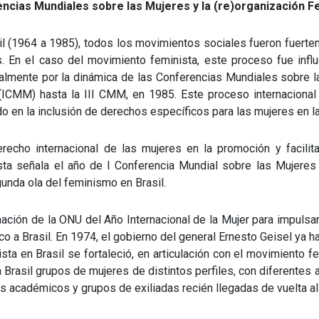
ncias Mundiales sobre las Mujeres y la (re)organización Femi
rasil (1964 a 1985), todos los movimientos sociales fueron fuer
. En el caso del movimiento feminista, este proceso fue infl
almente por la dinámica de las Conferencias Mundiales sobre 
ICMM) hasta la III CMM, en 1985. Este proceso internacional 
ando en la inclusión de derechos específicos para las mujeres en 
erecho internacional de las mujeres en la promoción y facili
inista señala el año de I Conferencia Mundial sobre las Mujer
gunda ola del feminismo en Brasil.
ación de la ONU del Año Internacional de la Mujer para impulsar
xico a Brasil. En 1974, el gobierno del general Ernesto Geisel ya 
ta en Brasil se fortaleció, en articulación con el movimiento f
n Brasil grupos de mujeres de distintos perfiles, con diferente
s académicos y grupos de exiliadas recién llegadas de vuelta al