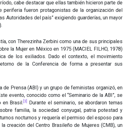
eríodo, cabe destacar que ellas también hicieron parte de
periferia fueron protagonistas de la organización del
 las Autoridades del país” exigiendo guarderías, un mayor
).
tía, con Therezinha Zerbini como una de sus principales
l sobre la Mujer en México en 1975 (MACIEL FILHO, 1978)
tica de los exiliados. Dado el contexto, el movimiento
retorno de la Conferencia de forma a presentar sus
ña de Prensa (ABI) y un grupo de feministas organizó, en
Este evento, conocido como el “Seminario de la ABI”, se
[3]
 en Brasil.
Durante el seminario, se abordaron temas
sobre familia, la sociedad conyugal, patria potestad y
n turnos nocturnos y requería el permiso del esposo para
la creación del Centro Brasileño de Mujeres (CMB), un