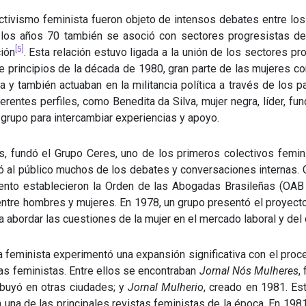
ctivismo feminista fueron objeto de intensos debates entre los
 los años 70 también se asoció con sectores progresistas de l
[5]
ción
. Esta relación estuvo ligada a la unión de los sectores p
 de principios de la década de 1980, gran parte de las mujeres c
a y también actuaban en la militancia política a través de los p
rentes perfiles, como Benedita da Silva, mujer negra, líder, 
grupo para intercambiar experiencias y apoyo.
es, fundó el Grupo Ceres, uno de los primeros colectivos femini
vó al público muchos de los debates y conversaciones internas.
iento establecieron la Orden de las Abogadas Brasileñas (OAB
 entre hombres y mujeres. En 1978, un grupo presentó el proyec
abordar las cuestiones de la mujer en el mercado laboral y de
sa feminista experimentó una expansión significativa con el pr
as feministas. Entre ellos se encontraban
Jornal Nós Mulheres
,
ibuyó en otras ciudades; y
Jornal Mulherio
, creado en 1981. Es
 una de las principales revistas feministas de la época. En 198