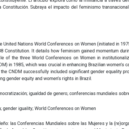
onstituyente. El artículo explora cómo la militancia a través 
Constitución. Subraya el impacto del feminismo transnacional 
he United Nations World Conferences on Women (initiated in 1975
 Constitution. It details how feminism gained momentum during
ole of the three World Conferences on Women in institutionalizi
M) in 1985, which was crucial in enhancing Brazilian women’s ca
the CNDM successfully included significant gender equality prov
ing gender equity and women’s rights in Brazil.
mocratización; igualdad de genero; conferencias mundiales sobr
n; gender iguality; World Conferences on Women
leño: las Conferencias Mundiales sobre las Mujeres y la (re)organi