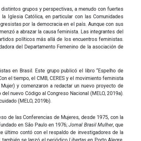
 distintos grupos y perspectivas, a menudo con fuertes
a Iglesia Católica, en particular con las Comunidades
rogresistas por la democracia en el país. Aunque con sus
omenzó a abrazar la causa feminista. Las integrantes del
artidos políticos más allá de los encuentros feministas.
fundadora del Departamento Femenino de la asociación de
stas en Brasil. Este grupo publicó el libro “Espelho de
 Con el tiempo, el CMB, CERES y el movimiento feminista
 Mujer) y comenzaron a redactar un nuevo proyecto de
to del nuevo Código al Congreso Nacional (MELO, 2019a).
l cuidado (MELO, 2019b).
oceso de las Conferencias de Mujeres, desde 1975, con la
 fundado en São Paulo en 1976;
Jornal Brasil Mulher
, que
te último contó con el respaldo de investigadores de la
1 también se lanzó el periódico
Libertas
en Porto Alegre,