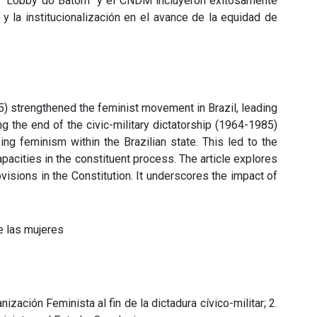
del “Lobby do Batom” y el CNDM incluyeron exitosamente
y la institucionalización en el avance de la equidad de
) strengthened the feminist movement in Brazil, leading
 the end of the civic-military dictatorship (1964-1985)
ng feminism within the Brazilian state. This led to the
pacities in the constituent process. The article explores
isions in the Constitution. It underscores the impact of
e las mujeres
zación Feminista al fin de la dictadura cívico-militar; 2.