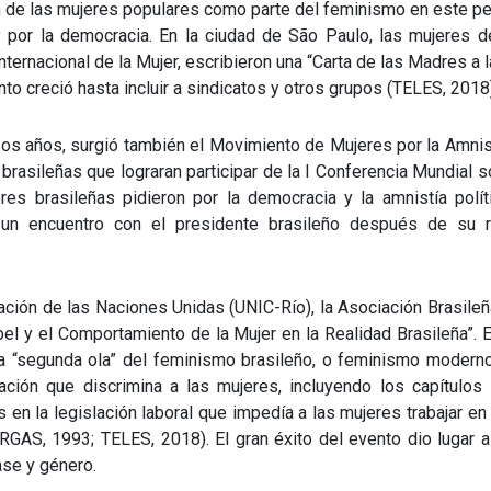
ión de las mujeres populares como parte del feminismo en este p
por la democracia. En la ciudad de São Paulo, las mujeres de 
nternacional de la Mujer, escribieron una “Carta de las Madres a
nto creció hasta incluir a sindicatos y otros grupos (TELES, 2018
os años, surgió también el Movimiento de Mujeres por la Amnis
 brasileñas que lograran participar de la I Conferencia Mundia
res brasileñas pidieron por la democracia y la amnistía polí
 un encuentro con el presidente brasileño después de su 
ación de las Naciones Unidas (UNIC-Río), la Asociación Brasile
pel y el Comportamiento de la Mujer en la Realidad Brasileña”. 
 la “segunda ola” del feminismo brasileño, o feminismo moderno
ción que discrimina a las mujeres, incluyendo los capítulos 
s en la legislación laboral que impedía a las mujeres trabajar e
AS, 1993; TELES, 2018). El gran éxito del evento dio lugar a 
ase y género.