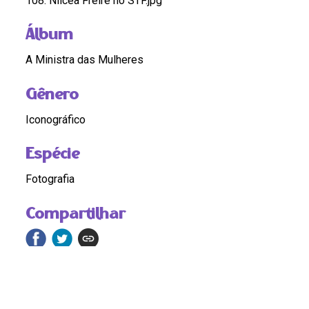
108. Nilcea Freire no STF.jpg
Álbum
A Ministra das Mulheres
Gênero
Iconográfico
Espécie
Fotografia
Compartilhar
Continue navegando