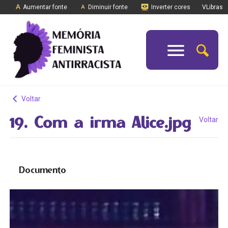
Aumentar fonte
Diminuir fonte
Inverter cores
VLibras
Voltar
19. Com a irma Alice.jpg
Voltar
Documento