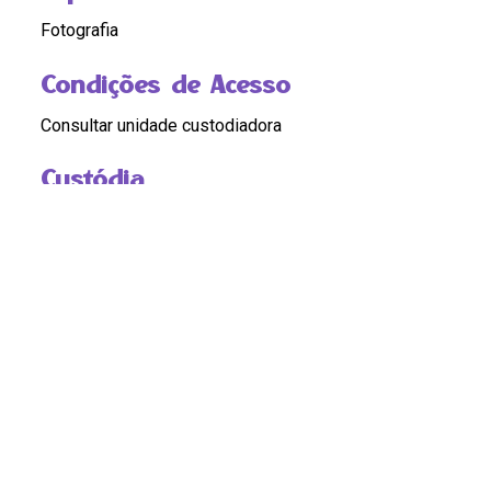
Fotografia
Condições de Acesso
Consultar unidade custodiadora
Custódia
Foto: Cláudia Ferreira
Compartilhar
Continue navegando
Fundação Ford, equipe internacional
16. Na CEPAL.jpg
Voltar para a página de itens