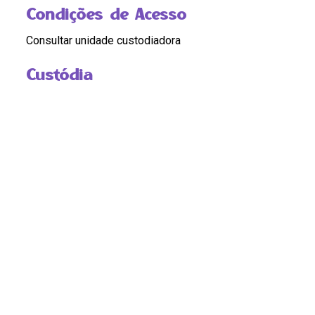
Condições de Acesso
Consultar unidade custodiadora
Custódia
Cláudia Ferreira
Compartilhar
Continue navegando
52. II CNPM.jpg
58. Nilcea com as conselheiras do CNDM na II CNPM.jpg
Voltar para a página de itens