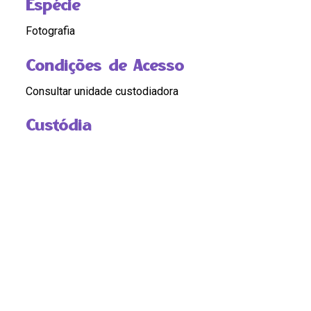
Espécie
Fotografia
Condições de Acesso
Consultar unidade custodiadora
Custódia
Cláudia Ferreira
Compartilhar
Continue navegando
73. 100 Anos do Dia Internacional da Mulher, com o Presidente Lula.jpg
75. 100 Anos do Dia Internacional da Mulher, com o Presidente Lula.jpg