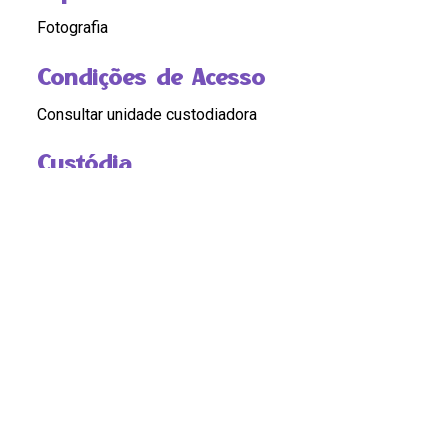
Fotografia
Condições de Acesso
Consultar unidade custodiadora
Custódia
Cláudia Ferreira
Compartilhar
Continue navegando
A candidata das mulheres
A candidata das mulheres, com Marielle Franco e Luciana Boiteux
Voltar para a página de itens